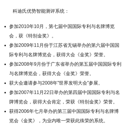
科迪氏优势智能测评系统：
参加2010年10月，第七届中国国际专利与名牌博览
会，获《特别金奖》。
参加2009年11月份于江苏省无锡举办的第六届中国国
际专利与名牌博览会，获得大会《金奖》荣誉。
参加2008年9月份于广东省举办的第五届中国国际专利
与名牌博览会，获得大会《金奖》荣誉。
获大会邀请参与2008年”世界发明大会”参展。
参加2007年11月22日举办的第四届中国国际专利与名
牌博览会，获得大会肯定，荣获《特别金奖》荣誉。
获得2006年七月举办的第三届中国国际专利与名牌博
览会《金奖》，为业内唯一荣获此殊荣的系统。