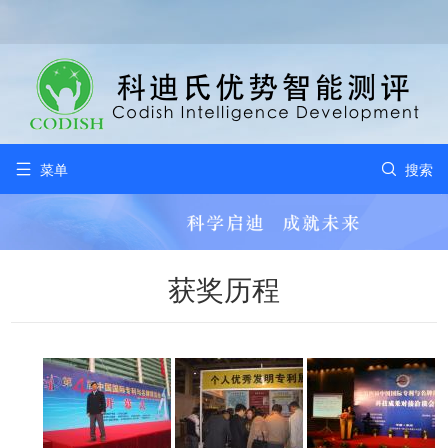


菜单
搜索
获奖历程