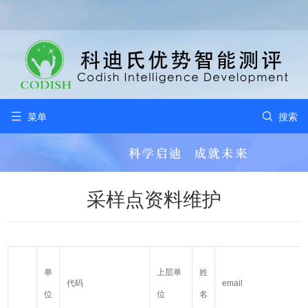


菜单
搜索
采样点资料维护
单
上层单
姓
代码
email
位
位
名