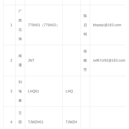
广
陈
西
1
779A01（779A02）
启
bhpwjc@163.com
北
明
海
徐
南
2
JNT
晓
xxf67cr92@163.com
通
芳
刘
3
海
LHQ01
LHQ
秦
王
4
照
TJWZH01
TJWZH