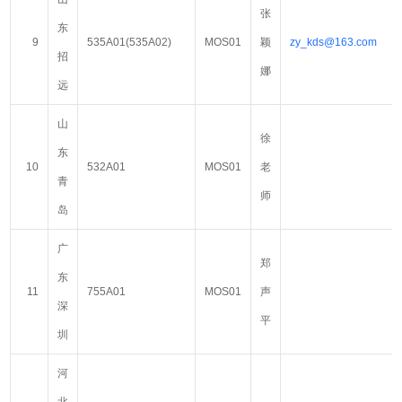
张
东
9
535A01(535A02)
MOS01
颖
zy_kds@163.com
招
娜
远
山
徐
东
10
532A01
MOS01
老
青
师
岛
广
郑
东
11
755A01
MOS01
声
深
平
圳
河