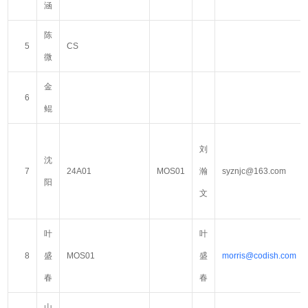
涵
陈
5
CS
微
金
6
鲲
刘
沈
7
24A01
MOS01
瀚
syznjc@163.com
阳
文
叶
叶
8
盛
MOS01
盛
morris@codish.com
春
春
山