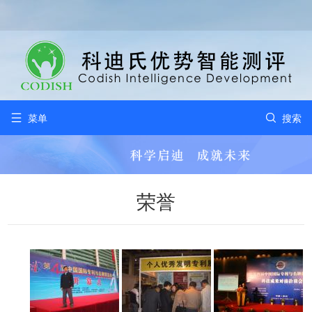


菜单
搜索
荣誉