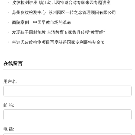
皮纹检测讲座-镇江幼儿园特邀台湾专家来园专题讲座
苏州皮纹检测中心- 苏州园区一转之念管理顾问有限公司
商院案例：中国早教市场的革命
发现孩子因材施教 台湾教育专家蠡县传授”教育经”
科迪氏皮纹检测项目再度获得国家专利展特别金奖
在线留言
用户名:
邮 箱:
电 话: