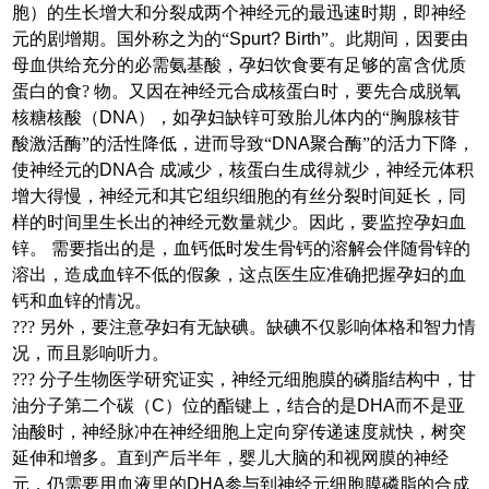
胞）的生长增大和分裂成两个神经元的最迅速时期，即神经
元的剧增期。国外称之为的“
Spurt
?
Birth
”。此期间，因要由
母血供给充分的必需氨基酸，孕妇饮食要有足够的富含优质
蛋白的食? 物。又因在神经元合成核蛋白时，要先合成脱氧
核糖核酸（
DNA
），如孕妇缺锌可致胎儿体内的“胸腺核苷
酸激活酶”的活性降低，进而导致“
DNA
聚合酶”的活力下降，
使神经元的
DNA
合 成减少，核蛋白生成得就少，神经元体积
增大得慢，神经元和其它组织细胞的有丝分裂时间延长，同
样的时间里生长出的神经元数量就少。因此，要监控孕妇血
锌。 需要指出的是，血钙低时发生骨钙的溶解会伴随骨锌的
溶出，造成血锌不低的假象，这点医生应准确把握孕妇的血
钙和血锌的情况。
??? 另外，要注意孕妇有无缺碘。缺碘不仅影响体格和智力情
况，而且影响听力。
??? 分子生物医学研究证实，神经元细胞膜的磷脂结构中，甘
油分子第二个碳（
C
）位的酯键上，结合的是
DHA
而不是亚
油酸时，神经脉冲在神经细胞上定向穿传递速度就快，树突
延伸和增多。直到产后半年，婴儿大脑的和视网膜的神经
元，仍需要用血液里的
DHA
参与到神经元细胞膜磷脂的合成