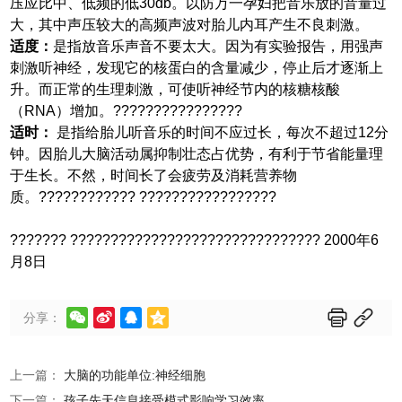
压应比中、低频的低
30db
。以防万一孕妇把音乐放的音量过
大，其中声压较大的高频声波对胎儿内耳产生不良刺激。
适度
：
是指放音乐声音不要太大。因为有实验报告，用强声
刺激听神经，发现它的核蛋白的含量减少，停止后才逐渐上
升。而正常的生理刺激，可使听神经节内的核糖核酸
（
RNA
）增加。
????????????????
适时
：
是指给胎儿听音乐的时间不应过长，每次不超过
12
分
钟。因胎儿大脑活动属抑制壮态占优势，有利于节省能量理
于生长。不然，时间长了会疲劳及消耗营养物
质。
???????????? ?????????????????
??????? ???????????????????????????????
2000
年
6
月
8
日






分享：
上一篇：
大脑的功能单位:神经细胞
下一篇：
孩子先天信息接受模式影响学习效率