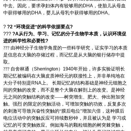
中去。因此，要求孕妇体内有较够用的
DHA
，使胎儿从母血
中获得够用的
DHA
，婴儿从母乳中获得够用的
DHA
。
?
?
2
“环境促进”的科学依据要点
?
???
?
A
从行为、学习、记忆的分子生物学本质，认识环境促
进的科学性和必要性
?
??? 由神经分子生物学角度的一些科学研究，证实学习的本质
是信息在大脑的存储过程，而记忆是从大脑的银行储存中提
取。
??? 自舍林通（
Sherrington
）
1940
年开始，许多实验证明长
期记忆被编码在大脑皮质神经元的联接性上，并非单纯地在
大分子特别是
RNA
上。 长期记忆的结构基础是神经元细胞之
间的突触的改变，而不是整个大脑在解剖上的改变。是神经
元之间的突触结构的改变——树突增生、肥大、伸出附加突
触。强烈 的限定的突触活动，可增加突触的功效，反复多次
的刺激可导致兴奋性突触的“膜后电位”增加六倍，这种膜后
电位活动中的突触反应可持续数秒钟，并且被认为是 学习或
记忆的可变突触效应。例如海马的颗粒细胞的树突棘突触，