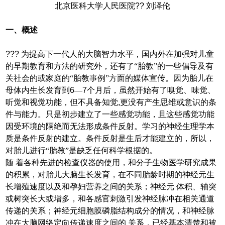
北京医科大学人民医院
??
刘泽伦
一、
概述
???
为提高下一代人的大脑智力水平，国内外在加强对儿童
的早期教育和方法的研究外，还有了“胎教”的一些倡导及有
关社会的或家庭的“胎教事例”方面的媒体宣传。因为胎儿在
母体内生长发育到
6
—
7
个月后，虽然开始有了嗅觉、味觉、
听觉和视觉功能，但不具备知觉
,
更没有产生思维或意识的条
件与能力。只是初步建立了一些感觉功能，且这些感觉功能
因受环境的隔绝而无法形成条件反射。学习的神经生理学本
质是条件反射的建立。条件反射是生后才能建立的，所以，
对胎儿进行“胎教”是缺乏任何科学根据的。
随 着各种先进的检查仪器的使用，和分子生物医学研究成果
的积累，对胎儿大脑生长发育，在不同胎龄时期的神经元生
长增殖速度以及和孕妇营养之间的关系；神经元 体积、轴突
或树突长大或增多，和各感官刺激引发神经脉冲在相关通道
传递的关系；神经元细胞膜磷脂结构成分的情况，和神经脉
冲在大脑网络定向传递速度之间的 关系，已经基本清楚和被