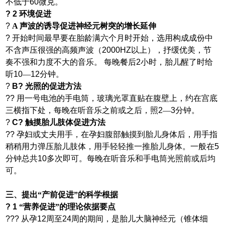
不低于
60
微克。
?
2
环境促进
?
A
声波的诱导促进神经元树突的增长延伸
?
开始时间最早要在胎龄满六个月时开始，选用构成成份中
不含声压很强的高频声波（
2000HZ
以上），抒缓优美，节
奏不强和力度不大的音乐。
每晚餐后
2
小时，胎儿醒了时给
听
10
—
12
分钟。
?
B
?
光照的促进方法
??
用一号电池的手电筒，玻璃光罩直贴在腹壁上，约在宫底
三横指下处，每晚在听音乐之前或之后，照
2
—
3
分钟。
?
C
?
触摸胎儿肢体促进方法
??
孕妇或丈夫用手，在孕妇腹部触摸到胎儿身体后，用手指
稍稍用力弹压胎儿肢体，用手轻轻推一推胎儿身体。一般在
5
分钟总共
10
多次即可。每晚在听音乐和手电筒光照前或后均
可。
三、提
出“产前促进”的科学根据
? 1
“营养促进”的理论依据要点
???
从孕
12
周至
24
周的期间，是胎儿大脑神经元（锥体细