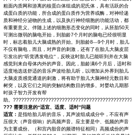
粗面内质网和游离的核蛋白体组成的尼氏体，具有活跃的合
成蛋白质的功能，所合成的蛋白质作为营养或酶，对神经递
质和神经分泌物的生成，以及执行神经细胞的功能活动，都
有重要意义。伴随上述的细胞形态变化的同时，从胚胎
50
天
可测出微弱的脑电开始，到胎龄
7
个月时的脑电已经很明显
时，标志着胎儿大脑成熟的开始。到胎龄
8
—
9
个月时，胎儿
不仅有脑电，而且，对声音的刺激，还有了在胎儿大脑皮层
引发出的“听觉诱发电位”，反映这时胎儿已能听到并在大脑
感觉到来自母体内外的声音。因此，胎龄满
6
个月后，适时和
适度地选送舒适的音乐声波给胎儿听，以增加从外界到胎儿
大脑皮质感觉通道的刺激，将有助于胎儿大脑神经元数目和
树突，以及它们之间的突触结构数目的增多。对婴幼儿期那
时孩子智力开发有帮
助。
????????????????????????????????????????????
???
需要注意的“适宜、适度、适时”问题
适宜
：
是指给胎儿听的音乐，其声波组成成分中，不应有声
压很大（声
音很响）的高频声音。应主要是中、低频的声音
为主要成份。（和
宫内胎音的频谱特征相同）
高频成份的声