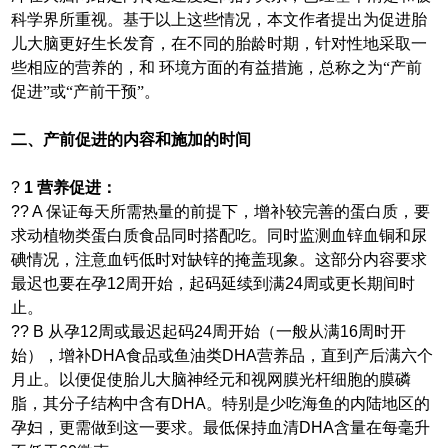
科学界所重视。基于以上这些情况，本文作者提出为促进胎
儿大脑更好生长发育，在不同的胎龄时期，针对性地采取一
些相应的营养的，和 环境方面的有益措施，总称之为“产前
促进”或“产前干预”。
二、产前促进的内容和施加的时间
?
1
营养促进：
??
A
保证每天所需热量的前提下，增补较完善的蛋白质，要
求动植物类蛋白质食品同时搭配吃。同时监测血锌血铜和尿
碘情况，注意血钙低时对缺锌的掩盖现象。这部分内容要求
最迟也要在孕
12
周开始，起码延续到满
24
周或更长期间时
止。
??
B
从孕
12
周或最迟起码
24
周开始（一般从满
16
周时开
始），增补
DHA
食品或鱼油类
DHA
营养品，直到产后满六个
月止。以便促使胎儿大脑神经元和视网膜光杆细胞的膜磷
脂，其分子结构中含有
DHA
。特别是少吃海鱼的内陆地区的
孕妇，更需做到这一要求。最低保持血清
DHA
含量在每毫升