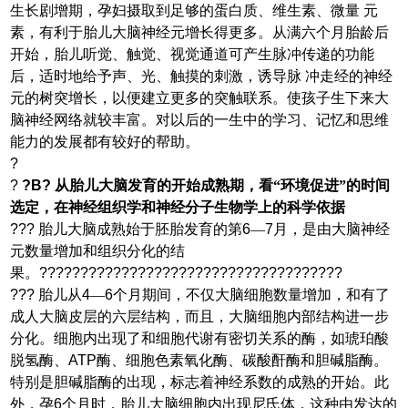
生长剧增期，孕妇摄取到足够的蛋白质、维生素、微量 元
素，有利于胎儿大脑神经元增长得更多。从满六个月胎龄后
开始，胎儿听觉、触觉、视觉通道可产生脉冲传递的功能
后，适时地给予声、光、触摸的刺激，诱导脉 冲走经的神经
元的树突增长，以便建立更多的突触联系。使孩子生下来大
脑神经网络就较丰富。对以后的一生中的学习、记忆和思维
能力的发展都有较好的帮助。
?
?
?
B
?
从胎儿大脑发育的开始成熟期，看“环境促进”的时间
选定，在神经组织学和神经分子生物学上的科学依据
???
胎儿大脑成熟始于胚胎发育的第
6
—
7
月，是由大脑神经
元数量增加和组织分化的结
果。
?????????????????????????????????????
???
胎儿从
4
—
6
个月期间，不仅大脑细胞数量增加，和有了
成人大脑皮层的六层结构，而且，大脑细胞内部结构进一步
分化。细胞内出现了和细胞代谢有密切关系的酶，如琥珀酸
脱氢酶、
ATP
酶、细胞色素氧化酶、碳酸酐酶和胆碱脂酶。
特别是胆碱脂酶的出现，标志着神经系数的成熟的开始。此
外，孕
6
个月时，胎儿大脑细胞内出现尼氏体，这种由发达的