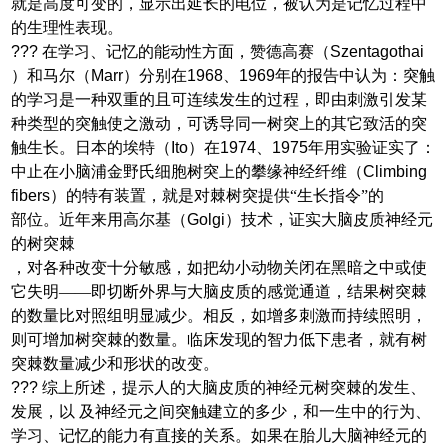
就是高度可变的，显示出延长的电位，被认为是记忆过程中
的生理性表现。
???
在学习、记忆的能动性方面，赞德高赛（
Szentagothai
）和马尔（
Marr
）分别在
1968
、
1969
年的报告中认为：突触
的学习是一种双重的且可连续发生的过程，即由刺激引发某
种类型的突触使之激动，可诱导同一树突上的其它致活的突
触生长。日本的埃特（
Ito
）在
1974
、
1975
年用实验证实了：
中止在小脑浦金野氏细胞树突上的攀缘神经纤维（
Climbing
fibers
）的特有装置，就是对棘树突提供“生长指令”的
部位。近年来用高尔基（
Golgi
）技术，证实大脑皮质神经元
的树突棘
，对各种改变十分敏感，如把幼小动物关闭在黑暗之中或使
它失明——即切断外界与大脑皮质的感觉通道，结果树突棘
的数量比对照组明显减少。相反，如增多刺激而持续照明，
则可增加树突棘的数量。临
床发现的智力低下患者，就有树
突棘数量减少和形状的改变。
???
综上所述，提示人的大脑皮质的神经元树突棘的发生、
发展，
以 及神经元之间突触建立的多少，和一生中的行为、
学习、记忆的能力有直接的关系。如果在胎儿大脑神经元的