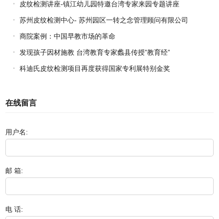
皮纹检测讲座-镇江幼儿园特邀台湾专家来园专题讲座
苏州皮纹检测中心- 苏州园区一转之念管理顾问有限公司
商院案例：中国早教市场的革命
发现孩子因材施教 台湾教育专家蠡县传授”教育经”
科迪氏皮纹检测项目再度获得国家专利展特别金奖
在线留言
用户名:
邮 箱:
电 话: