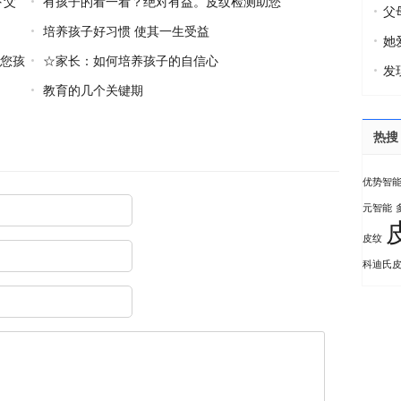
下父
有孩子的看一看？绝对有益。皮纹检测助您
父
孩子一臂之力
培养孩子好习惯 使其一生受益
她
您孩
☆家长：如何培养孩子的自信心
发
教育的几个关键期
热搜
优势智
元智能
皮纹
科迪氏