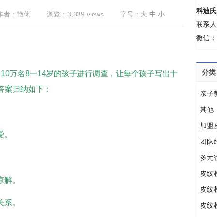
科迪氏
作者：艳俐
浏览：3,339 views
字号：
大
中
小
联系人
微信：M
分类
10万名8一14岁的孩子进行调查，让每个孩子写出十
，答案归纳如下：
亲子
其他
加盟
爱。
团队
。
多元
皮纹
谅解。
皮纹
关系。
皮纹