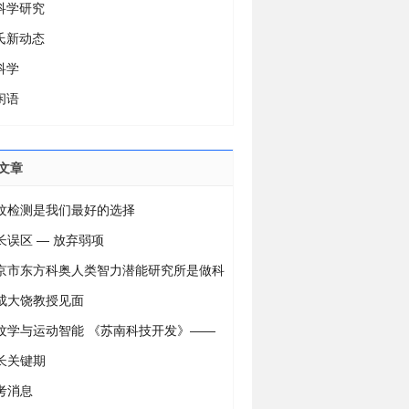
科学研究
氏新动态
科学
闲语
文章
纹检测是我们最好的选择
长误区 — 放弃弱项
京市东方科奥人类智力潜能研究所是做科
公司，还是造谣的公司？
成大饶教授见面
纹学与运动智能 《苏南科技开发》——
6年第5期
长关键期
考消息