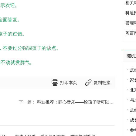
相关
表示欢迎。
科迪
全面答复。
管理
闲言
孩子的过错。
，不要过分强调孩子的缺点。
随机
动不动就发脾气。
皮
家


打印本页
复制链接
北
研的
与
下一篇：
科迪推荐：静心音乐——给孩子听可以提高专注力，屏蔽外界的影响。
皮
200
成
参