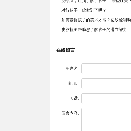
突然间，让我了解了孩子～ 希望让天
母都能成为伯乐，让天下孩子都能成才！
对待孩子，你做到了吗？
如何发掘孩子的美术才能？皮纹检测助
子一臂之力
皮纹检测帮助您了解孩子的潜在智力
在线留言
用户名:
邮 箱:
电 话:
留言内容: