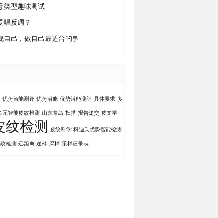
母类型趣味测试
爱唱反调？
现自己，做自己最适合的事
能
优势智能测评
优势潜能
优势潜能测评
具体要求
多
多元智能皮纹检测
山东青岛
扫描
报告递交
皮文学
皮纹检测
皮纹科学
科迪氏优势智能检测
皮纹检测
远距离
送件
采样
采样记录表