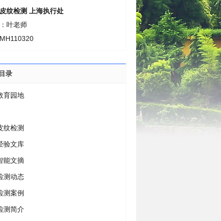
皮纹检测 上海执行处
：叶老师
H110320
目录
教育园地
皮纹检测
经验文库
智能文摘
检测动态
检测案例
检测简介