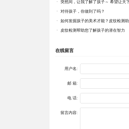
突然间，让我了解了孩子～ 希望让天
母都能成为伯乐，让天下孩子都能成才！
对待孩子，你做到了吗？
如何发掘孩子的美术才能？皮纹检测助
子一臂之力
皮纹检测帮助您了解孩子的潜在智力
在线留言
用户名:
邮 箱:
电 话:
留言内容: