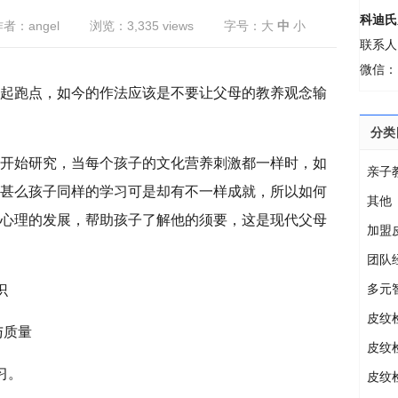
科迪氏
者：angel
浏览：3,335 views
字号：
大
中
小
联系人
微信：M
起跑点，如今的作法应该是不要让父母的教养观念输
分类
始研究，当每个孩子的文化营养刺激都一样时，如
亲子
甚么孩子同样的学习可是却有不一样成就，所以如何
其他
心理的发展，帮助孩子了解他的须要，这是现代父母
加盟
团队
多元
识
皮纹
与质量
皮纹
习。
皮纹