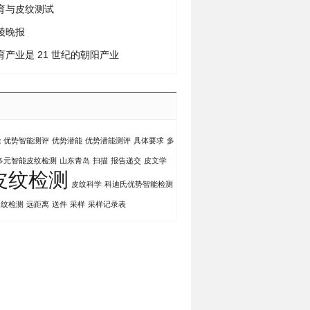
育与皮纹测试
陵晚报
育产业是 21 世纪的朝阳产业
能
优势智能测评
优势潜能
优势潜能测评
具体要求
多
多元智能皮纹检测
山东青岛
扫描
报告递交
皮文学
皮纹检测
皮纹科学
科迪氏优势智能检测
皮纹检测
远距离
送件
采样
采样记录表