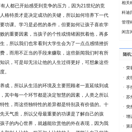
相关
有人都已开始感受到竞争的压力，因为21世纪的竞
科迪
人格特质才是决定成功的关键，所以如何培养下一代
管理
要功课。学习是必然的条件，但要如何让孩子喜欢学
闲言
败的重要因素，当孩子的个性或情绪困扰着他，再多
生，所以我们也常看到大学生会为了一点点感情挫折
费，而用不正当的手段来赚取，这些新闻我们时有所
随机
知识，可是却无法让他的人生过得更好，可想象这些
荣
度。
大会
皮
成，所以从生活的环境及主要照顾者一直延续到成
200
手
，其中每一个环节都是决定智慧的因素，人类之所以
苏
特性，而这些独特性的差异都是特别及有价值的。十
顾问
突
先天气质，所以父母最重要的功课是了解自己的孩
母都
增
孩子的内心世界，就越能欣赏他的外在表现，因为我
第