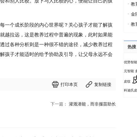
会和别人比较。放下与人比较的心，便能让自己的孩
教
金
教
一个成长阶段的内心世界呢？关心孩子才能了解孩
就越拉远，这是教养过程中普遍的现象，此时如果能
透过各种分析则是一种很不错的途径，减少教养过程
热搜
解孩子才能适时的给予协助及引导，让父母永远不会
优势智
元智能
皮纹


打印本页
复制链接
科迪氏
下一篇：
灌溉潜能，而非揠苗助长