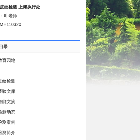
皮纹检测 上海执行处
：叶老师
H110320
目录
教育园地
皮纹检测
经验文库
智能文摘
检测动态
检测案例
检测简介