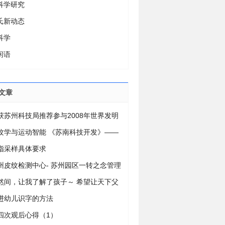
科学研究
氏新动态
科学
闲语
文章
获苏州科技局推荐参与2008年世界发明
参展
纹学与运动智能 《苏南科技开发》——
6年第5期
指采样具体要求
州皮纹检测中心- 苏州园区一转之念管理
有限公司
然间，让我了解了孩子～ 希望让天下父
能成为伯乐，让天下孩子都能成才！
进幼儿识字的方法
四次观后心得（1）