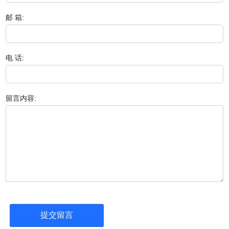
邮 箱:
电 话:
留言内容: