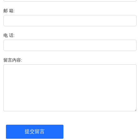
邮 箱:
电 话:
留言内容: