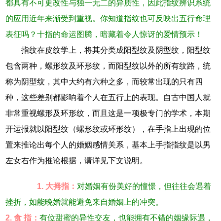
都具有不可更改性与独一无二的异质性，因此指纹辨识系统
的应用近年来渐受到重视。你知道指纹也可反映出五行命理
表征吗？十指的命运图腾，暗藏着令人惊讶的爱情预示！
指纹在皮纹学上，将其分类成阳型纹及阴型纹，阳型纹
包含两种，螺形纹及环形纹，而阳型纹以外的所有纹路，统
称为阴型纹，其中大约有六种之多，而较常出现的只有四
种，这些差别都影响着个人在五行上的表现。自古中国人就
非常重视螺形及环形纹，而且这是一项极专门的学术，本期
开运报就以阳型纹（螺形纹或环形纹），在手指上出现的位
置来推论出每个人的婚姻感情关系，基本上手指指纹是以男
左女右作为推论根据，请详见下文说明。
1. 大拇指：
对婚姻有份美好的憧憬，但往往会遇着
挫折，如能晚婚就能避免来自婚姻上的冲突。
2. 食 指：
有位甜蜜的异性交友，也能拥有不错的姻缘际遇，