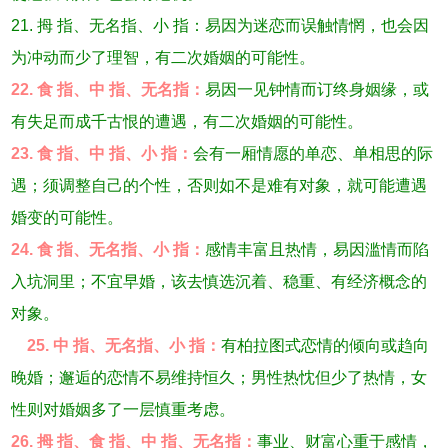
21. 拇 指、无名指、小 指：易因为迷恋而误触情惘，也会因
为冲动而少了理智，有二次婚姻的可能性。
22. 食 指、中 指、无名指：
易因一见钟情而订终身姻缘，或
有失足而成千古恨的遭遇，有二次婚姻的可能性。
23. 食 指、中 指、小 指：
会有一厢情愿的单恋、单相思的际
遇；须调整自己的个性，否则如不是难有对象，就可能遭遇
婚变的可能性。
24. 食 指、无名指、小 指：
感情丰富且热情，易因滥情而陷
入坑洞里；不宜早婚，该去慎选沉着、稳重、有经济概念的
对象。
25. 中 指、无名指、小 指：
有柏拉图式恋情的倾向或趋向
晚婚；邂逅的恋情不易维持恒久；男性热忱但少了热情，女
性则对婚姻多了一层慎重考虑。
26. 拇 指、食 指、中 指、无名指：
事业、财富心重于感情，