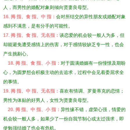
人，而男性的婚配对象则倾向贤妻良母型。
16. 拇 指、食 指、中 指：
会对所结交的异性朋友或婚配对象
感到不满意，是有分手的可能性。
17. 拇 指、食 指、无名指：
谈恋爱的机会较一般人为多，但
却能避免遭受感情上的伤害，对于感情较缺乏专一性，也会
产生挑剔心。
18. 拇 指、食 指、小 指：
对于圆满婚姻有一份憧憬及期盼
心，为圆梦想会积极主动的去追求，过程中会见着委屈求全
的事情。
19. 拇 指、中 指、无名指：
喜欢有情调、罗曼蒂克的恋情；
男性为体贴的好男人，女性为贤妻良母型。
20. 拇 指、中 指、小 指：
异性缘不错，虚荣心强，情爱的
机会较一般人多，如果少了一份自我节制心或太过强求，即
使勉强结婚了也会有危机。