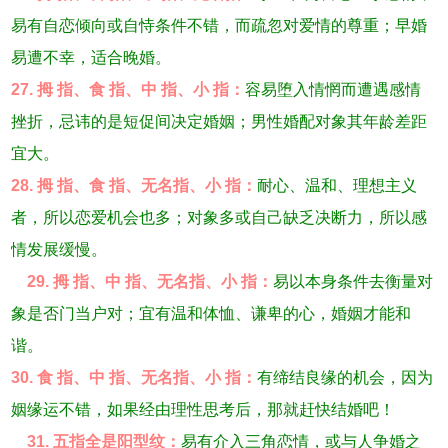
易有自恋倾向或自恃条件不错，而疏忽对爱情的尊重；早婚
易遭不幸，适合晚婚。
27. 拇 指、食 指、中 指、小 指：
容易堕入情惘而遭遇感情
挫折，忌讳的是短促间决定婚姻；男性婚配对象其年龄差距
宜大。
28. 拇 指、食 指、无名指、小 指：
耐心、温和、理想主义
者，所以恋爱机会也多；对象多或自己缺乏决断力，所以感
情发展缓慢。
29. 拇 指、中 指、无名指、小 指：
易以本身条件去衡量对
象是否门当户对；宜有温和体恤、谦卑的心，婚姻才能和
谐。
30. 食 指、中 指、无名指、小 指：
有缔结良缘的机会，因为
姻缘运不错，如果经由理性思考后，那就赶快结婚吧！
31. 五指全是阳型纹：
易有介入三角恋情，或与人争婚之