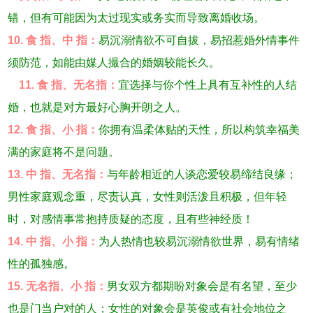
错，但有可能因为太过现实或务实而导致离婚收场。
10. 食 指、中 指：
易沉溺情欲不可自拔，易招惹婚外情事件
须防范，如能由媒人撮合的婚姻较能长久。
11. 食 指、无名指：
宜选择与你个性上具有互补性的人结
婚，也就是对方最好心胸开朗之人。
12. 食 指、小 指：
你拥有温柔体贴的天性，所以构筑幸福美
满的家庭将不是问题。
13. 中 指、无名指：
与年龄相近的人谈恋爱较易缔结良缘；
男性家庭观念重，尽责认真，女性则活泼且积极，但年轻
时，对感情事常抱持质疑的态度，且有些神经质！
14. 中 指、小 指：
为人热情也较易沉溺情欲世界，易有情绪
性的孤独感。
15. 无名指、小 指：
男女双方都期盼对象会是有名望，至少
也是门当户对的人；女性的对象会是英俊或有社会地位之