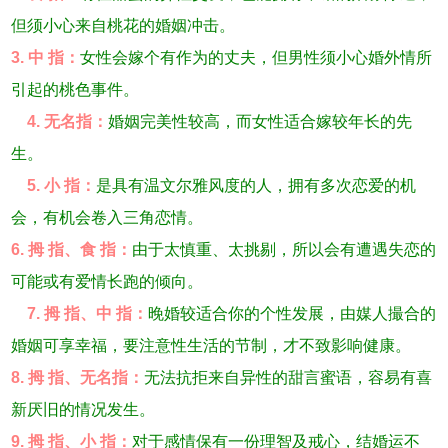
但须小心来自桃花的婚姻冲击。
3. 中 指：
女性会嫁个有作为的丈夫，但男性须小心婚外情所
引起的桃色事件。
4. 无名指：
婚姻完美性较高，而女性适合嫁较年长的先
生。
5. 小 指：
是具有温文尔雅风度的人，拥有多次恋爱的机
会，有机会卷入三角恋情。
6. 拇 指、食 指：
由于太慎重、太挑剔，所以会有遭遇失恋的
可能或有爱情长跑的倾向。
7. 拇 指、中 指：
晚婚较适合你的个性发展，由媒人撮合的
婚姻可享幸福，要注意性生活的节制，才不致影响健康。
8. 拇 指、无名指：
无法抗拒来自异性的甜言蜜语，容易有喜
新厌旧的情况发生。
9. 拇 指、小 指：
对于感情保有一份理智及戒心，结婚运不