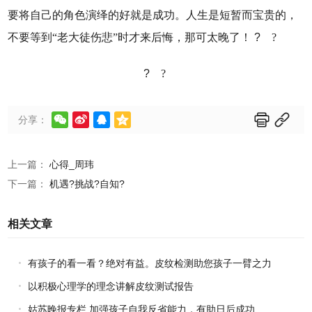
要将自己的角色演绎的好就是成功。人生是短暂而宝贵的，
不要等到“老大徒伤悲”时才来后悔，那可太晚了！
?
?
?
?






分享：
上一篇：
心得_周玮
下一篇：
机遇?挑战?自知?
相关文章
有孩子的看一看？绝对有益。皮纹检测助您孩子一臂之力
以积极心理学的理念讲解皮纹测试报告
姑苏晚报专栏 加强孩子自我反省能力，有助日后成功