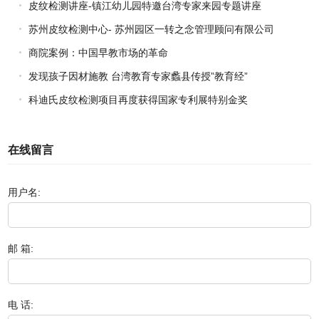
皮纹检测讲座-镇江幼儿园特邀台湾专家来园专题讲座
苏州皮纹检测中心- 苏州园区一转之念管理顾问有限公司
商院案例：中国早教市场的革命
发现孩子因材施教 台湾教育专家蠡县传授”教育经”
科迪氏皮纹检测项目再度获得国家专利展特别金奖
在线留言
用户名:
邮 箱:
电 话: